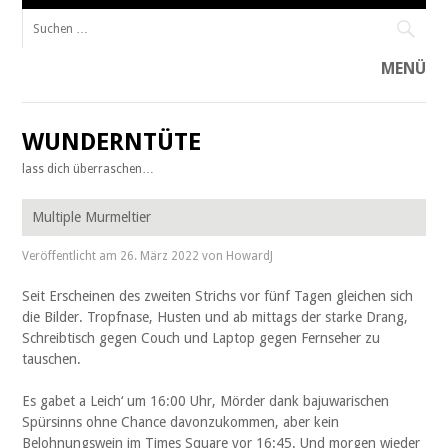
Suche
nach:
MENÜ
Zum
Inhalt
WUNDERNTÜTE
springen
lass dich überraschen…
Multiple Murmeltier
Veröffentlicht am
26. März 2022
von
HowardJ
Seit Erscheinen des zweiten Strichs vor fünf Tagen gleichen sich
die Bilder. Tropfnase, Husten und ab mittags der starke Drang,
Schreibtisch gegen Couch und Laptop gegen Fernseher zu
tauschen.
Es gabet a Leich‘ um 16:00 Uhr, Mörder dank bajuwarischen
Spürsinns ohne Chance davonzukommen, aber kein
Belohnungswein im Times Square vor 16:45. Und morgen wieder