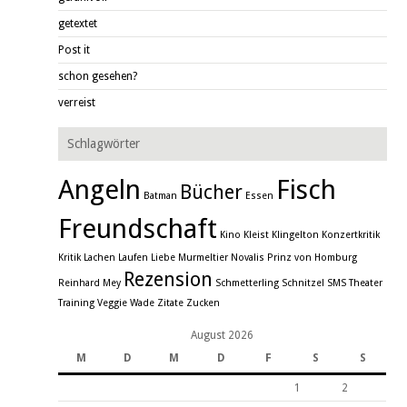
getextet
Post it
schon gesehen?
verreist
Schlagwörter
Angeln
Fisch
Bücher
Batman
Essen
Freundschaft
Kino
Kleist
Klingelton
Konzertkritik
Kritik
Lachen
Laufen
Liebe
Murmeltier
Novalis
Prinz von Homburg
Rezension
Reinhard Mey
Schmetterling
Schnitzel
SMS
Theater
Training
Veggie
Wade
Zitate
Zucken
August 2026
M
D
M
D
F
S
S
1
2