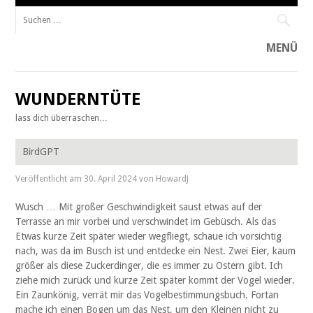
Suche
nach:
MENÜ
Zum
Inhalt
WUNDERNTÜTE
springen
lass dich überraschen…
BirdGPT
Veröffentlicht am
30. April 2024
von
HowardJ
Wusch … Mit großer Geschwindigkeit saust etwas auf der
Terrasse an mir vorbei und verschwindet im Gebüsch. Als das
Etwas kurze Zeit später wieder wegfliegt, schaue ich vorsichtig
nach, was da im Busch ist und entdecke ein Nest. Zwei Eier, kaum
größer als diese Zuckerdinger, die es immer zu Ostern gibt. Ich
ziehe mich zurück und kurze Zeit später kommt der Vogel wieder.
Ein Zaunkönig, verrät mir das Vogelbestimmungsbuch. Fortan
mache ich einen Bogen um das Nest, um den Kleinen nicht zu