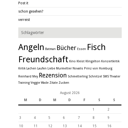
Post it
schon gesehen?
verreist
Schlagwörter
Angeln
Fisch
Bücher
Batman
Essen
Freundschaft
Kino
Kleist
Klingelton
Konzertkritik
Kritik
Lachen
Laufen
Liebe
Murmeltier
Novalis
Prinz von Homburg
Rezension
Reinhard Mey
Schmetterling
Schnitzel
SMS
Theater
Training
Veggie
Wade
Zitate
Zucken
August 2026
M
D
M
D
F
S
S
1
2
3
4
5
6
7
8
9
10
11
12
13
14
15
16