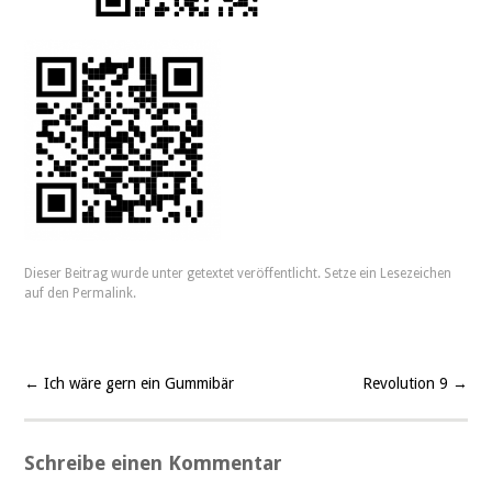
Dieser Beitrag wurde unter
getextet
veröffentlicht. Setze ein Lesezeichen
auf den
Permalink
.
←
Ich wäre gern ein Gummibär
Revolution 9
→
Beitragsnavigation
Schreibe einen Kommentar