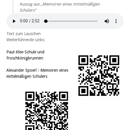
Auszug aus „
Memoiren eines mittelmäßigen
Schülers
“
Text zum Lauschen
Weiterführende Links:
Paul-Klee-Schule und
Froschkönigbrunnen
:
Alexander Spoerl
/
Memoiren eines
mittelmäßigen Schülers