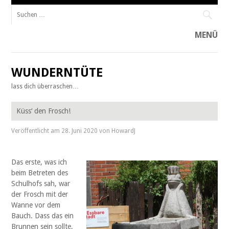
Suche
nach:
MENÜ
Zum
Inhalt
WUNDERNTÜTE
springen
lass dich überraschen…
Küss‘ den Frosch!
Veröffentlicht am
28. Juni 2020
von
HowardJ
Das erste, was ich
beim Betreten des
Schulhofs sah, war
der Frosch mit der
Wanne vor dem
Bauch. Dass das ein
Brunnen sein sollte,