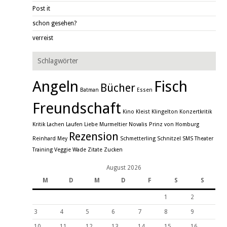
Post it
schon gesehen?
verreist
Schlagwörter
Angeln
Fisch
Bücher
Batman
Essen
Freundschaft
Kino
Kleist
Klingelton
Konzertkritik
Kritik
Lachen
Laufen
Liebe
Murmeltier
Novalis
Prinz von Homburg
Rezension
Reinhard Mey
Schmetterling
Schnitzel
SMS
Theater
Training
Veggie
Wade
Zitate
Zucken
August 2026
M
D
M
D
F
S
S
1
2
3
4
5
6
7
8
9
10
11
12
13
14
15
16