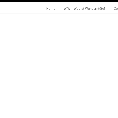
Home
WiW – Was ist Wunderntüte?
Co