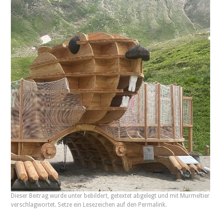
Dieser Beitrag wurde unter
bebildert
,
getextet
abgelegt und mit
Murmeltier
verschlagwortet. Setze ein Lesezeichen auf den
Permalink
.