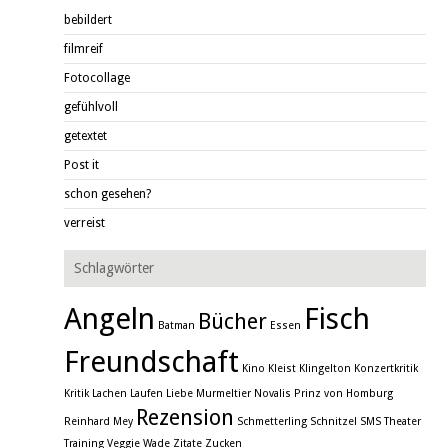
bebildert
filmreif
Fotocollage
gefühlvoll
getextet
Post it
schon gesehen?
verreist
Schlagwörter
Angeln
Fisch
Bücher
Batman
Essen
Freundschaft
Kino
Kleist
Klingelton
Konzertkritik
Kritik
Lachen
Laufen
Liebe
Murmeltier
Novalis
Prinz von Homburg
Rezension
Reinhard Mey
Schmetterling
Schnitzel
SMS
Theater
Training
Veggie
Wade
Zitate
Zucken