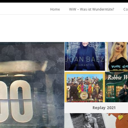
Home
WiW – Was ist Wunderntüte?
Co
Replay 2021