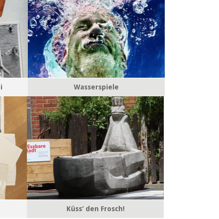
i
Wasserspiele
Küss‘ den Frosch!