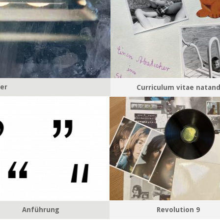
ier
Curriculum vitae natand
Anführung
Revolution 9