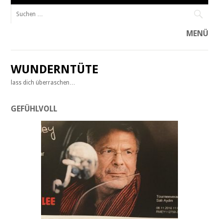
Suche
nach:
MENÜ
Zum
Inhalt
WUNDERNTÜTE
springen
lass dich überraschen…
GEFÜHLVOLL